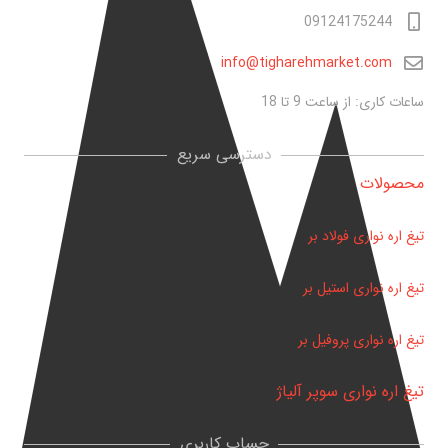
09124175244
info@tigharehmarket.com
ساعات کاری: از ساعت 9 تا 18
دسترسی سریع
محصولات
تیغ اره نواری فولاد بر
تیغ اره نواری استیل بر
تیغ اره نواری پروفیل بر
تیغ اره نواری سوپر آلیاژ
حساب کاربری