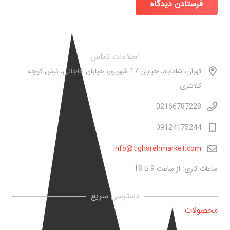
فرستادن دیدگاه
اطلاعات تماس
تهران، شاداباد، خیابان 17 شهریور، خیابان اقاجانی، نبش کوچه
کلانتری
02166787228
09124175244
info@tigharehmarket.com
ساعات کاری: از ساعت 9 تا 18
دسترسی سریع
محصولات