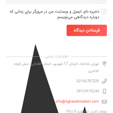
ذخیره نام، ایمیل و وبسایت من در مرورگر برای زمانی که
دوباره دیدگاهی می‌نویسم.
فرستادن دیدگاه
اطلاعات تماس
تهران، شاداباد، خیابان 17 شهریور، خیابان اقاجانی، نبش کوچه
کلانتری
02166787228
09124175244
info@tigharehmarket.com
ساعات کاری: از ساعت 9 تا 18