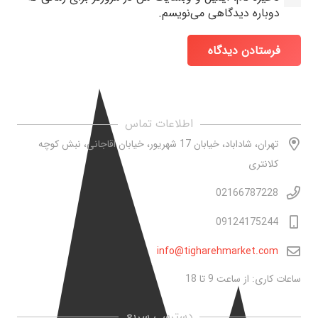
دوباره دیدگاهی می‌نویسم.
فرستادن دیدگاه
اطلاعات تماس
تهران، شاداباد، خیابان 17 شهریور، خیابان اقاجانی، نبش کوچه
کلانتری
02166787228
09124175244
info@tigharehmarket.com
ساعات کاری: از ساعت 9 تا 18
دسترسی سریع