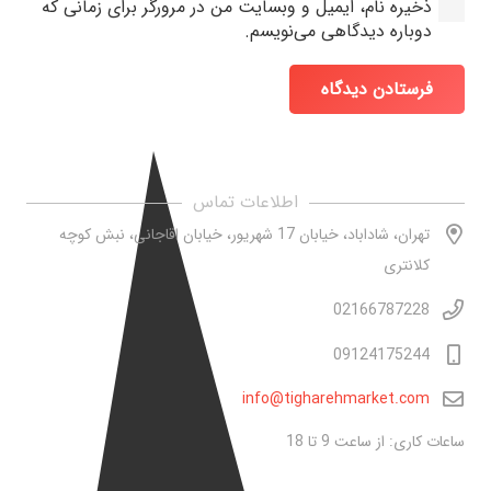
ذخیره نام، ایمیل و وبسایت من در مرورگر برای زمانی که
دوباره دیدگاهی می‌نویسم.
فرستادن دیدگاه
اطلاعات تماس
تهران، شاداباد، خیابان 17 شهریور، خیابان اقاجانی، نبش کوچه
کلانتری
02166787228
09124175244
info@tigharehmarket.com
ساعات کاری: از ساعت 9 تا 18